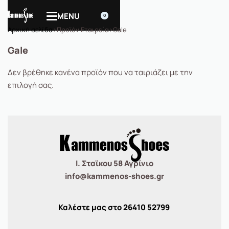
0
Αρχική σελίδα
›
Προϊόν Εταιρεία
›
Gale
Gale
Δεν βρέθηκε κανένα προϊόν που να ταιριάζει με την
επιλογή σας.
Ι. Σταϊκου 58 Αγρίνιο
info@kammenos-shoes.gr
Καλέστε μας στο
26410
52799