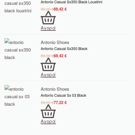
Antonio Casual Sx350 Black Loustrini
89,00
€
69,42
€
Αγορά
Antonio Shoes
Antonio Casual Sx350 Black
89,00
€
69,42
€
Αγορά
Antonio Shoes
Antonio Casual Sx 03 Black
99,00
€
77,22
€
Αγορά