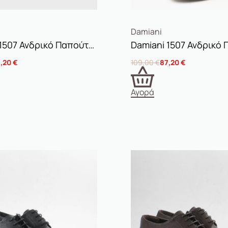
Damiani
Damiani 1507 Ανδρικό Παπούτσι Δετό Ταμπά
,20
€
109,00
€
87,20
€
Αγορά