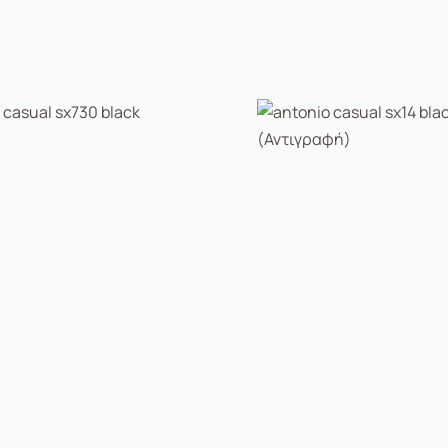
Shoes
Casual Sx730 Black
Antonio Shoes
Antonio Casual Sx760 
,42
€
89,00
€
69,42
€
Αγορά