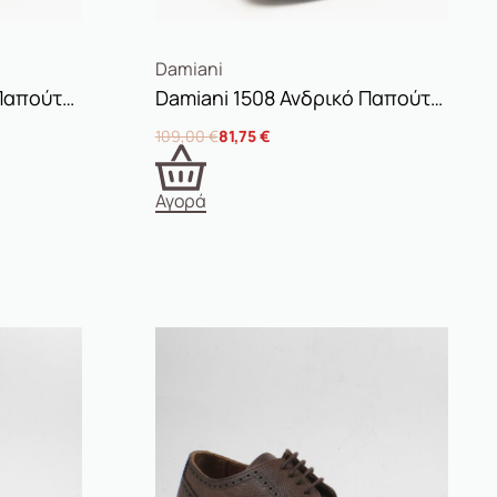
Damiani
Damiani 1507 Ανδρικό Παπούτσι Δετό Μαύρο
Damiani 1508 Ανδρικό Παπούτσι Δετό Ταμπά
109,00
€
81,75
€
Αγορά