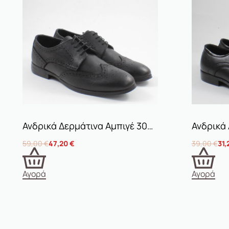
Ανδρικά Δερμάτινα Αμπιγέ 3021 Μαύρα
Ανδρικά
59,00
€
47,20
€
39,00
€
31,
Αγορά
Αγορά