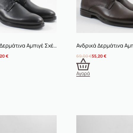
Ανδρικά Δερμάτινα Αμπιγέ Σχέδιο 1 Μαύρα
,20
€
69,00
€
55,20
€
Αγορά