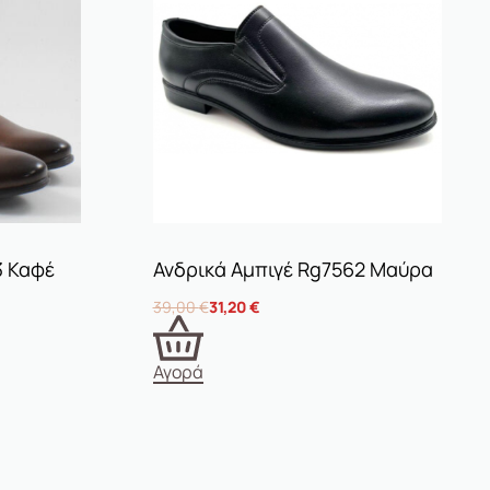
3 Καφέ
Ανδρικά Αμπιγέ Rg7562 Μαύρα
39,00
€
31,20
€
Αγορά