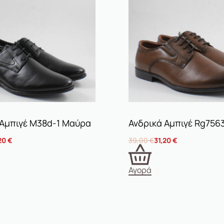
 Αμπιγέ M38d-1 Μαύρα
Ανδρικά Αμπιγέ Rg756
20
€
39,00
€
31,20
€
Αγορά