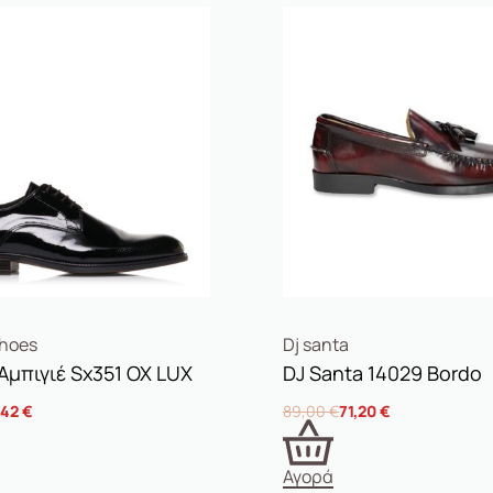
Shoes
Dj santa
Αμπιγιέ Sx351 OX LUX
DJ Santa 14029 Bordo
,42
€
89,00
€
71,20
€
Αγορά