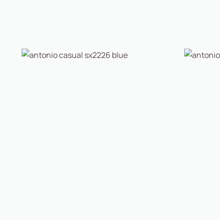
Antonio Shoes
Antonio 
Antonio Casual Sx2226 Blue
Antonio 
89,00
€
69,42
€
89,00
€
69
Αγορά
Αγορά