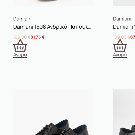
Damiani
Damiani
Damiani 1508 Ανδρικό Παπούτσι Δετό Ταμπά
109,00
€
81,75
€
109,00
€
87
Αγορά
Αγορά