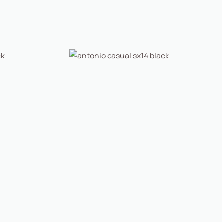
Antonio Shoes
Antonio Casual Sx14 Black
Black
89,00
€
69,42
€
Αγορά