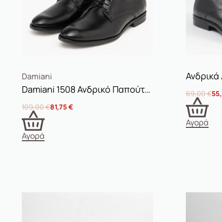
Damiani
Damiani 1508 Ανδρικό Παπούτσι Δετό Μαύρο
69,00
€
55
109,00
€
81,75
€
Αγορά
Αγορά