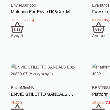
Envie
Mairiboo
Eva frutos
Mairiboo For Envie Πέδιλα Μαύρα 21892
89,90
€
39,00
€
69,00
€
35,
Αγορά
Αγορά
Envie
MissNV
BEATRIS
ENVIE STILETTO SANDALS E02-20889-97 BL
45,00
€
35,00
€
17,