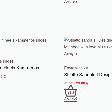
Αγορά
 shoes
Ηigh Satin Heels Kammenos Shoes 6510
Envie
MissNV
50
€
49,90
€
29,00
€
Αγορά