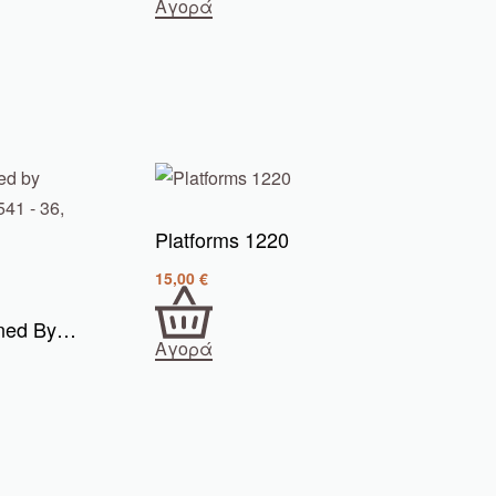
Αγορά
Platforms 1220
15,00
€
Stiletto Sandals I Designed By Mairiboo With Love M03-17541
Αγορά