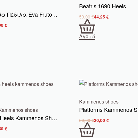
Beatris 1690 Heels
Γυναικεία Πέδιλα Eva Frutos 3672 Μαύρο Δέρμα
59,00
€
44,25
€
00
€
Αγορά
Kammenos shoes
Platforms Kammenos S
Kammenos shoes
Platform Heels Kammenos Shoes 4032
59,00
€
20,00
€
50
€