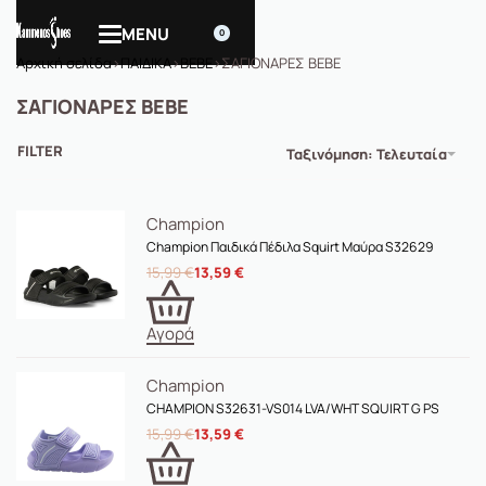
0
Αρχική σελίδα
›
ΠΑΙΔΙΚΑ
›
BEBE
›
ΣΑΓΙΟΝΑΡΕΣ BEBE
ΣΑΓΙΟΝΑΡΕΣ BEBE
FILTER
Ταξινόμηση: Τελευταία
Champion
Champion Παιδικά Πέδιλα Squirt Μαύρα S32629
15,99
€
13,59
€
Αγορά
Champion
CHAMPION S32631-VS014 LVA/WHT SQUIRT G PS
15,99
€
13,59
€