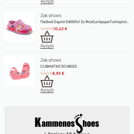
Αγορά
Zak shoes
Παιδικά Σαμπό Sd09041 Σε Φούξια Χρώμα Για Κορίτσια
13,90
€
10,43
€
Αγορά
Zak shoes
CUBANITAS SD 08025
11,90
€
8,93
€
Αγορά