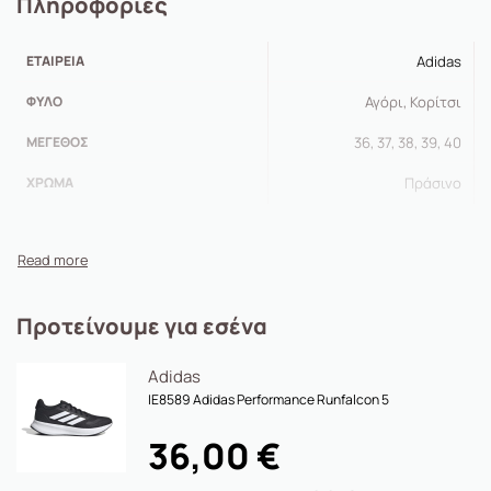
Πληροφορίες
ΕΤΑΙΡΕΊΑ
Adidas
ΦΎΛΟ
Αγόρι, Κορίτσι
ΜΈΓΕΘΟΣ
36, 37, 38, 39, 40
ΧΡΏΜΑ
Πράσινο
Προτείνουμε για εσένα
Adidas
IE8589 Adidas Performance Runfalcon 5
36,00
€