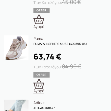
45,00
€
Αγορά
Puma
PUMA W INSPHERE MUSE (404895-06)
63,74
€
84,99
€
Αγορά
Adidas
ADIDAS JR8447