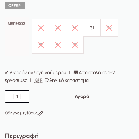
ΜΈΓΕΘΟΣ
28
29
30
31
32
33
34
35
✔ Δωρεάν αλλαγή νούμερου | 🚚 Αποστολή σε 1–2
εργάσιμες | 🇬🇷 Ελληνικό κατάστημα
Αγορά
Οδηγός μεγέθους
Περιγραφή