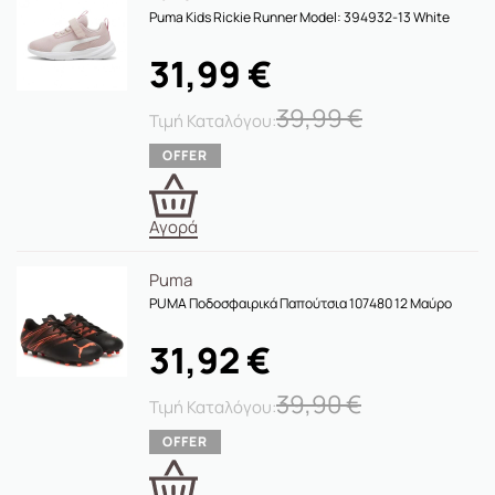
Puma Kids Rickie Runner Model: 394932-13 White
31,99
€
39,99
€
Αγορά
Puma
PUMA Ποδοσφαιρικά Παπούτσια 107480 12 Μαύρο
31,92
€
39,90
€