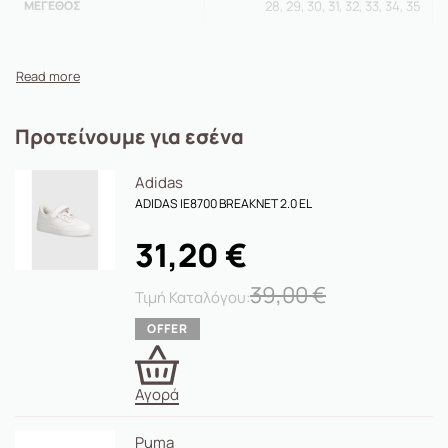
επάνω μέρος
ΜΈΓΕΘΟΣ
28, 29, 30, 31, 32, 33, 34, 35
Mesh επάνω μέρος
Υφασμάτινη επένδυση
Υφασμάτινη επένδυση
Συνδυασμός ενδιάμεσης και εξωτερικής σόλας από EVA
Περιέχει τουλάχιστον 20% ανακυκλωμένο υλικό
Προτείνουμε για εσένα
Adidas
ADIDAS IE8700 BREAKNET 2.0 EL
31,20
€
39,00
€
Αγορά
Puma