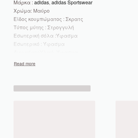
Μάρκα :
adidas
,
adidas Sportswear
Χρώμα:
Μαύρο
Είδος κουμπώματος :
Σκρατς
Τύπος μύτης :
Στρογγυλή
Εσωτερική σόλα :
Ύφασμα
Εσωτερικό :
Ύφασμα
Άνω μέρος
Υλικό -Ύφασμα
Φόδρα :
Σκληρή
Σόλα :
Υλικό υψηλής ποιότητας