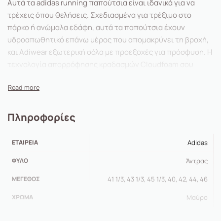
Αυτά τα adidas running παπούτσια είναι ιδανικά για να
τρέχεις όπου θελήσεις. Σχεδιασμένα για τρέξιμο στο
πάρκο ή ανώμαλα εδάφη, αυτά τα παπούτσια έχουν
υδροαπωθητικό επάνω μέρος που απομακρύνει τη βροχή,
και Adiwear εξωτερική σόλα με προεξοχές για πρόσφυση. Η
τεχνολογία απορρόφησης κραδασμών Cloudfoam σου
χαρίζει μαλακή αίσθηση και υποστήριξη.
Πληροφορίες
Πληροφορίες
• Κανονική εφαρμογή
ΕΤΑΙΡΕΊΑ
Adidas
ΦΎΛΟ
Άντρας
• Δέσιμο με κορδόνια
ΜΈΓΕΘΟΣ
41 1/3, 43 1/3, 45 1/3, 40, 42, 44, 46
• Υδροαπωθητικό mesh επάνω μέρος με ανακλαστικές
λεπτομέρειες
ΧΡΏΜΑ
Μαύρο
• Υφασμάτινη επένδυση