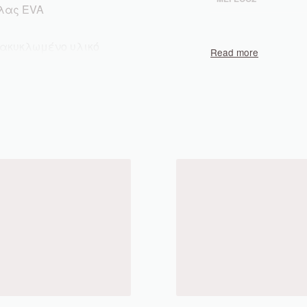
όλας EVA
νακυκλωμένο υλικό