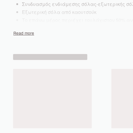
Συνδυασμός ενδιάμεσης σόλας-εξωτερικής σ
Εξωτερική σόλα από καουτσούκ
Το επάνω μέρος περιέχει τουλάχιστον 50% α
Χρώμα προϊόντος: LUCFUC/FTWWHT/FTWWHT