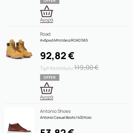
Αγορά
Road
Ανδρικά Μποτάκια ROAD 565
92,82
€
119,00
€
Αγορά
Antonio Shoes
Antonio Casual Boots 1400 Koio
53,82
€