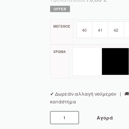
ΜΈΓΕΘΟΣ
40
41
42
ΧΡΏΜΑ
✔ Δωρεάν αλλαγή νούμερου | 🚚 
κατάστημα
Αγορά