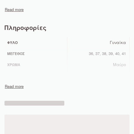
Πληροφορίες
Γυναίκα
ΦΎΛΟ
36, 37, 38, 39, 40, 41
ΜΈΓΕΘΟΣ
Μαύρο
ΧΡΏΜΑ