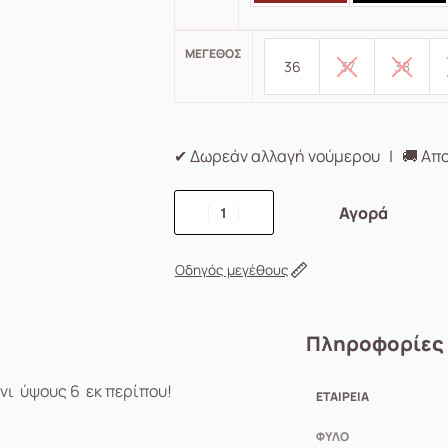
ΜΈΓΕΘΟΣ
36
37
38
✔ Δωρεάν αλλαγή νούμερου | 🚚 Απο
Αγορά
Οδηγός μεγέθους
Πληροφορίες
νι ύψους 6 εκ περίπου!
ΕΤΑΙΡΕΊΑ
ΦΎΛΟ