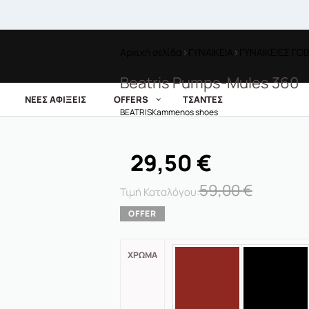
Αρχική σελίδα
›
ΓΥΝΑΙΚΕΙΑ
›
ΓΥΝΑΙΚΕΙΕΣ ΓΟ
Beatris Pumps-Mules 360
ΝΕΕΣ ΑΦΙΞΕΙΣ
OFFERS
ΤΣΑΝΤΕΣ
BEATRIS
Kammenos shoes
29,50
€
59,00
€
ΧΡΏΜΑ