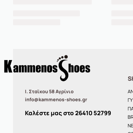
S
Ι. Σταϊκου 58 Αγρίνιο
Α
info@kammenos-shoes.gr
ΓΥ
ΠΑ
Καλέστε μας στο
26410
52799
B
ΝΕ