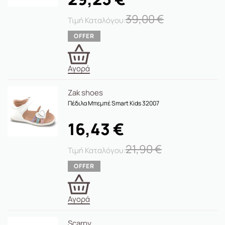
39,00
€
Αγορά
Zak shoes
Πέδιλα Μπεμπέ Smart Kids 32007
16,43
€
21,90
€
Αγορά
Scarpy