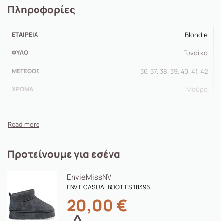
Πληροφορίες
ΕΤΑΙΡΕΊΑ
Blondie
ΦΎΛΟ
Γυναίκα
ΜΈΓΕΘΟΣ
36, 37, 38, 39, 40, 41, 42
ΧΡΏΜΑ
Μαύρο
Προτείνουμε για εσένα
Envie
MissNV
ENVIE CASUAL BOOTIES 18396
20,00
€