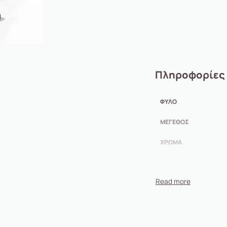
Πληροφορίες
ΦΎΛΟ
ΜΈΓΕΘΟΣ
ΧΡΏΜΑ