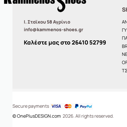
S
Ι. Σταϊκου 58 Αγρίνιο
Α
info@kammenos-shoes.gr
ΓΥ
ΠΑ
Καλέστε μας στο
26410
52799
B
ΝΕ
O
Τ
Secure payments
© OnePlusDESIGN.com
2026. All rights reserved.