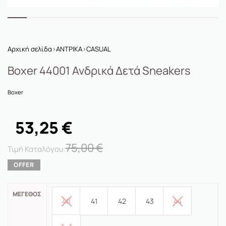
Αρχική σελίδα
›
ΑΝΤΡΙΚΑ
›
CASUAL
Boxer 44001 Ανδρικά Δετά Sneakers
Boxer
53,25
€
75,00
€
ΜΈΓΕΘΟΣ
40
41
42
43
44