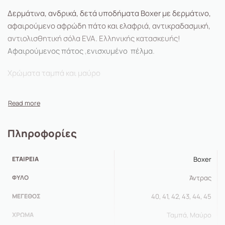
Δερμάτινα, ανδρικά, δετά υποδήματα Boxer με δερμάτινο,
αφαιρούμενο αφρώδη πάτο και ελαφριά, αντικραδασμική,
αντιολισθητική σόλα EVA. Ελληνικής κατασκευής!
Aφαιρούμενος πάτος
,
ενισχυμένο πέλμα
.
Xρώματα ταμπά και μαύρο
Πληροφορίες
ΕΤΑΙΡΕΊΑ
Boxer
ΦΎΛΟ
Άντρας
ΜΈΓΕΘΟΣ
40, 41, 42, 43, 44, 45
ΧΡΏΜΑ
Ταμπά, Μαύρο