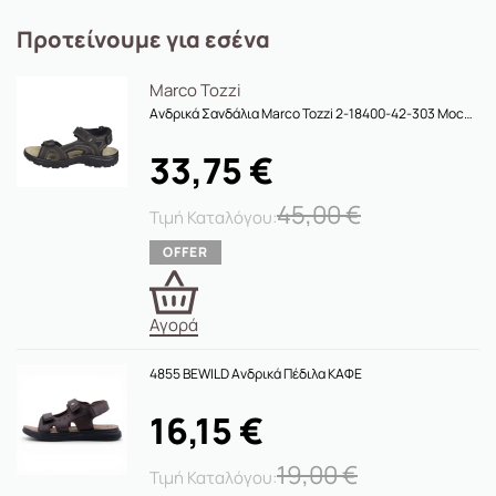
Προτείνουμε για εσένα
Marco Tozzi
Ανδρικά Σανδάλια Marco Tozzi 2-18400-42-303 Mocca Comb
33,75
€
45,00
€
Αγορά
4855 BEWILD Ανδρικά Πέδιλα ΚΑΦΕ
16,15
€
19,00
€