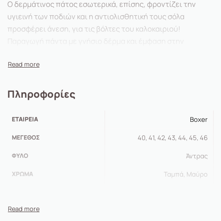
Ο δερμάτινος πάτος εσωτερικά, επίσης, φροντίζει την
υγιεινή των ποδιών και η αντιολισθητική τους σόλα
προσφέρει άνεση, για τις βόλτες του καλοκαιριού!
Παραγωγή πάντα με γνήσιο δέρμα και έμφαση στην
ποιότητα.
Πληροφορίες
ΕΤΑΙΡΕΊΑ
Boxer
ΜΈΓΕΘΟΣ
40, 41, 42, 43, 44, 45, 46
ΦΎΛΟ
Άντρας
ΧΡΏΜΑ
Ταμπά, Μαύρο