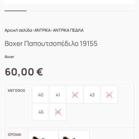
Αρχική σελίδα
›
ΑΝΤΡΙΚΑ
›
ΑΝΤΡΙΚΑ ΠΕΔΙΛΑ
Boxer Παπουτσοπέδιλο 19155
Boxer
60,00
€
ΜΈΓΕΘΟΣ
40
41
42
43
44
45
46
ΧΡΏΜΑ