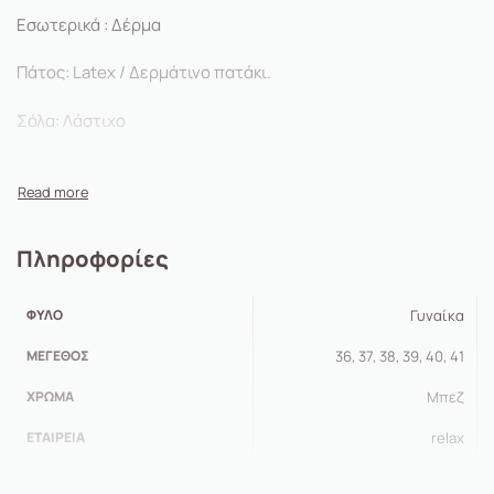
Εσωτερικά : Δέρμα
Πάτος: Latex / Δερμάτινο πατάκι.
Σόλα: Λάστιχο
Ύψος Τακουνιού: 2.0 cm
Τεχνολογία Stitch & Turn
Πληροφορίες
ΦΎΛΟ
Γυναίκα
ΜΈΓΕΘΟΣ
36, 37, 38, 39, 40, 41
ΧΡΏΜΑ
Μπεζ
ΕΤΑΙΡΕΊΑ
relax