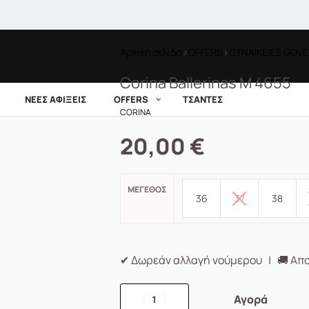
Αρχική σελίδα
›
OFFERS
›
GYNAIKEIES GOV
Corina Ballerinas M 4655
ΝΕΕΣ ΑΦΙΞΕΙΣ
OFFERS
ΤΣΑΝΤΕΣ
CORINA
20,00
€
ΜΈΓΕΘΟΣ
36
37
38
✔ Δωρεάν αλλαγή νούμερου | 🚚 Απο
Αγορά