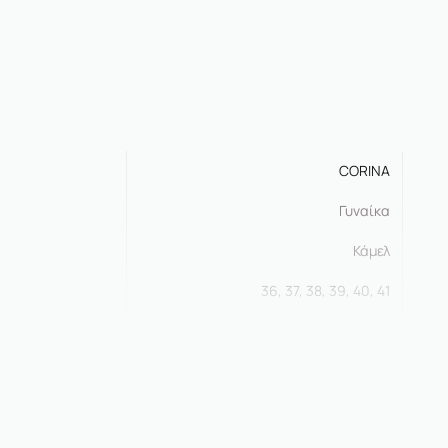
CORINA
Γυναίκα
Κάμελ
36, 37, 38, 39, 40, 41