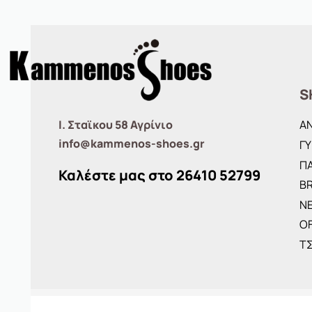
S
Ι. Σταϊκου 58 Αγρίνιο
Α
info@kammenos-shoes.gr
ΓΥ
ΠΑ
Καλέστε μας στο
26410
52799
B
ΝΕ
O
Τ