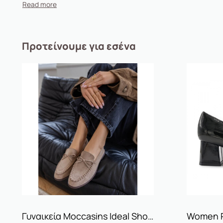
Φόρμα: Κανονική
Trend: Neutral Βrown Color Palette
Προτείνουμε για εσένα
Γυναικεία Moccasins Ideal Shoes 1513
Women P