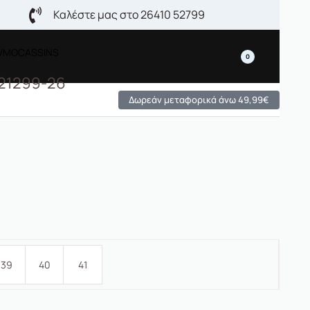
Καλέστε μας στο 26410 52799
/MOCASSINS
0
-21299-26
Δωρεάν μεταφορικά άνω 49,99€
39
40
41