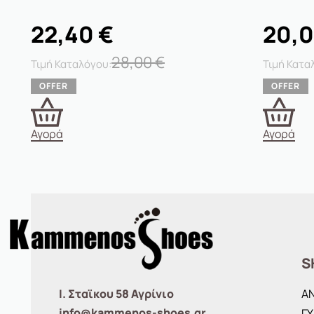
22,40
€
20,
28,00
€
Αγορά
Αγορά
S
Ι. Σταϊκου 58 Αγρίνιο
Α
info@kammenos-shoes.gr
ΓΥ