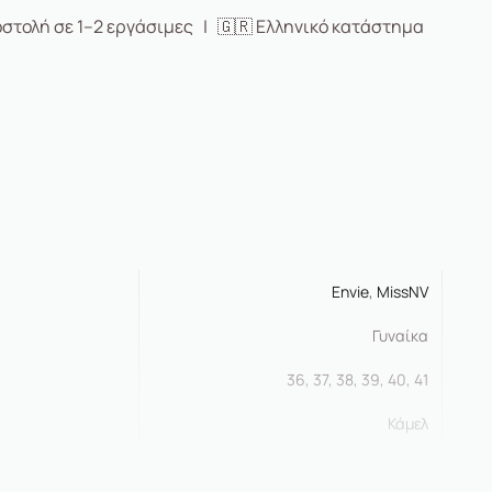
στολή σε 1–2 εργάσιμες | 🇬🇷 Ελληνικό κατάστημα
Envie
,
MissNV
Γυναίκα
36, 37, 38, 39, 40, 41
Κάμελ