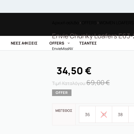
Αρχική σελίδα
›
OFFERS
›
WOMEN LOAFERS
Envie Chunky Loafers E63
ΝΕΕΣ ΑΦΙΞΕΙΣ
OFFERS
ΤΣΑΝΤΕΣ
Envie
MissNV
34,50
€
69,00
€
ΜΈΓΕΘΟΣ
36
37
38