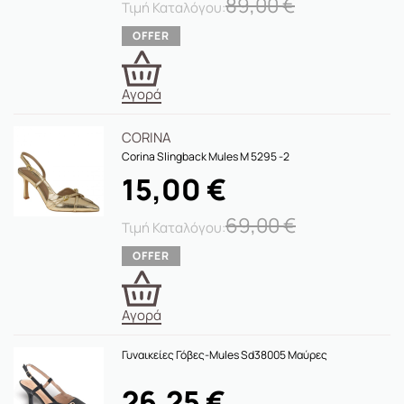
89,00
€
Αγορά
CORINA
Corina Slingback Mules M 5295 -2
15,00
€
69,00
€
Αγορά
Γυναικείες Γόβες-Mules Sd38005 Μαύρες
26,25
€