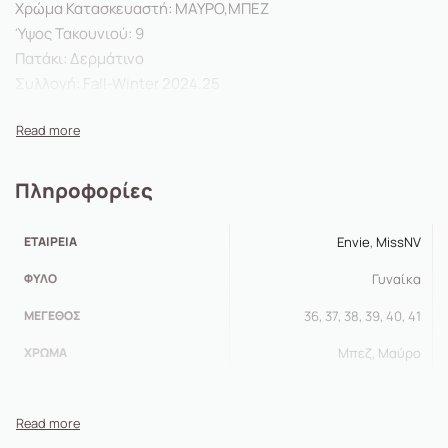
Χρώμα Κατασκευαστή: ΜΑΥΡΟ,MΠΕΖ
Ύψος Τακουνιού: 9
Πατάκι: Δερμάτινο
Συλλογή: Fall-Winter 2024.25
Φόρμα: Κανονική
Πληροφορίες
ΕΤΑΙΡΕΊΑ
Envie
,
MissNV
ΦΎΛΟ
Γυναίκα
ΜΈΓΕΘΟΣ
36, 37, 38, 39, 40, 41
ΧΡΏΜΑ
Μπεζ, Μαύρο