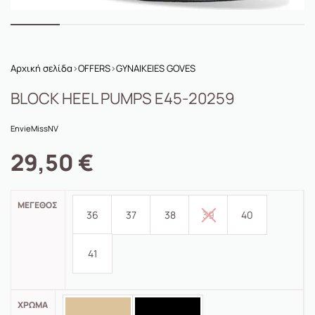
Αρχική σελίδα
›
OFFERS
›
GYNAIKEIES GOVES
BLOCK HEEL PUMPS E45-20259
Envie
MissNV
29,50
€
ΜΈΓΕΘΟΣ
36
37
38
39
40
41
ΧΡΏΜΑ