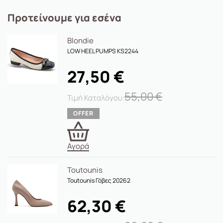
Προτείνουμε για εσένα
Blondie
LOW HEEL PUMPS KS2244
27,50
€
55,00
€
Αγορά
Toutounis
Toutounis Γόβες 20262
62,30
€