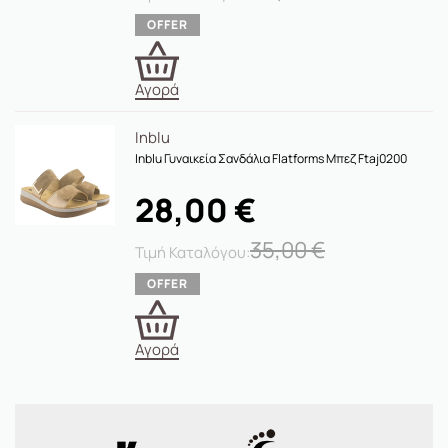
Αγορά
Inblu
Inblu Γυναικεία Σανδάλια Flatforms Μπεζ Ftaj0200
28,00
€
35,00
€
Αγορά