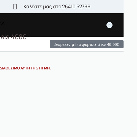
Καλέστε μας στο 26410 52799
ΙΛΑ
0
dals 4080
Δωρεάν μεταφορικά άνω 49,99€
ΔΙΑΘΈΣΙΜΟ ΑΥΤΉ ΤΗ ΣΤΙΓΜΉ.