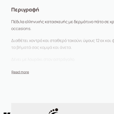
Περιγραφή
Πέδιλα ελληνικής κατασκευής με δερμάτινο πάτο σε χρ
occasions.
Διαθέτει χοντρό και σταθερό τακούνι ύψους 12 εκ και 
τα βήματά σας κομψά και άνετα.
Δένει με λουράκι στον αστράγαλο.
(Διαθέσιμα νούμερα κατόπιν παραγγελίας από 35-42)