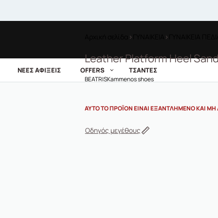
Αρχική σελίδα
›
ΓΥΝΑΙΚΕΙΑ
›
ΓΥΝΑΙΚΕΙΑ ΠΕΔ
Leather Platform Heel San
ΝΕΕΣ ΑΦΙΞΕΙΣ
OFFERS
ΤΣΑΝΤΕΣ
BEATRIS
Kammenos shoes
ΑΥΤΌ ΤΟ ΠΡΟΪΌΝ ΕΊΝΑΙ ΕΞΑΝΤΛΗΜΈΝΟ ΚΑΙ ΜΗ 
Οδηγός μεγέθους