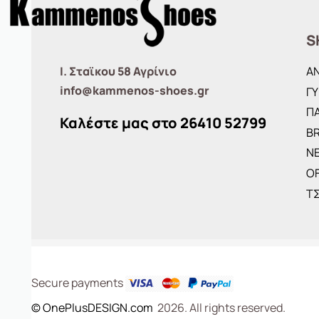
S
Ι. Σταϊκου 58 Αγρίνιο
Α
info@kammenos-shoes.gr
ΓΥ
ΠΑ
Καλέστε μας στο
26410
52799
B
ΝΕ
O
Τ
Secure payments
© OnePlusDESIGN.com
2026. All rights reserved.