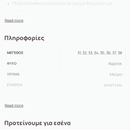
Παιδικά loafers για κορίτσι σε μαύρο δερματίνι με
τρακτερωτή μαύρη σόλα.
Άνετη εφαρμογή
Σόλα πολύ ελαφριά και αντιολισθητική με μέγιστο ύψος
3cm.
Πληροφορίες
Δερμάτινος ανατομικός, μαλακός πάτος.
ΜΈΓΕΘΟΣ
31, 32, 33, 34, 35, 36, 37, 38
ΦΎΛΟ
Κορίτσι
ΧΡΏΜΑ
Μαύρο
ΕΤΑΙΡΕΊΑ
smart kids
Προτείνουμε για εσένα