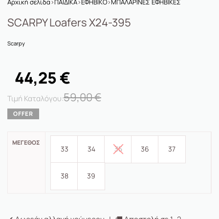
Αρχική σελίδα
›
ΠΑΙΔΙΚΑ
›
ΕΦΗΒΙΚΟ
›
ΜΠΑΛΑΡΙΝΕΣ ΕΦΗΒΙΚΕΣ
SCARPY Loafers X24-395
Scarpy
44,25
€
59,00
€
ΜΈΓΕΘΟΣ
33
34
35
36
37
38
39