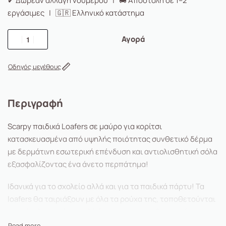
✔ Δωρεάν αλλαγή νούμερου | 🚚 Αποστολή σε 1–2
εργάσιμες | 🇬🇷 Ελληνικό κατάστημα
Αγορά
Οδηγός μεγέθους
Περιγραφή
Scarpy παιδικά Loafers σε μαύρο για κορίτσι
κατασκευασμένα από υψηλής ποιότητας συνθετικό δέρμα
με δερμάτινη εσωτερική επένδυση και αντιολισθητική σόλα
εξασφαλίζοντας ένα άνετο περπάτημα!
Ιδανικά για το σχολείο αλλά και για τα παιδικά πάρτυ! Τα
loafers θα ταιριάξουν με όλα τα ρούχα της, τοποθετούνται
πανεύκολα και είναι πολύ άνετα για την καθημερινότητα.