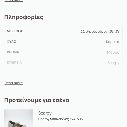
Ιδιαίτερη λεπτομέρεια με αγκράφα γεμάτη στρασάκια.
Άνετη εφαρμογή
Πληροφορίες
Σόλα πολύ ελαφριά και αντιολισθητική με μέγιστο ύψος
3cm.
ΜΈΓΕΘΟΣ
33, 34, 35, 36, 37, 38, 39
Δερμάτινος ανατομικός, μαλακός πάτος.
ΦΎΛΟ
Κορίτσι
ΧΡΏΜΑ
Μαύρο
ΕΤΑΙΡΕΊΑ
Scarpy
Προτείνουμε για εσένα
Scarpy
Scarpy Μπαλαρίνες X24-305