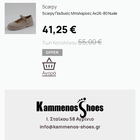
Scarpy
Scarpy Παιδικές Μπαλαρίνες Ακ26-80 Nude
41,25
€
55,00
€
Αγορά
Ι. Σταϊκου 58 Αγρίνιο
info@kammenos-shoes.gr