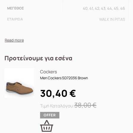
Χρώματα : κάμελ και μπλέ
ΜΈΓΕΘΟΣ
40, 41, 42, 43, 44, 45, 46
ΕΤΑΙΡΕΊΑ
WALK IN PITAS
Προτείνουμε για εσένα
Cockers
Men Cockers SD72036 Brown
30,40
€
38,00
€