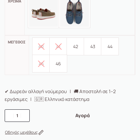
ΧΡΏΜΑ
ΜΈΓΕΘΟΣ
40
41
42
43
44
45
46
✔ Δωρεάν αλλαγή νούμερου | 🚚 Αποστολή σε 1–2
εργάσιμες | 🇬🇷 Ελληνικό κατάστημα
Αγορά
Οδηγός μεγέθους