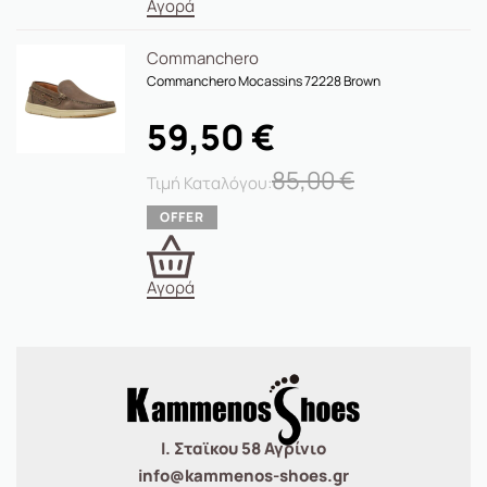
Αγορά
Commanchero
Commanchero Μocassins 72228 Brown
59,50
€
85,00
€
Αγορά
Ι. Σταϊκου 58 Αγρίνιο
info@kammenos-shoes.gr