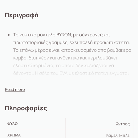
Περιγραφή
Το ναυτικό μοντέλο BYRON, με σύγχρονες και
πρωτοποριακές γραμμές, έχει πολλή προσωπικότητα.
Το επάνω μέρος είναι κατασκευασμένο από βαμβακερό
καμβά, διαπνέον και ανθεκτικό και περιλαμβάνει
ελαστικά κορδόνια, τα οποία δεν χρειάζεται να
δένονται. Η σόλα του EVA με ελαστικό πατίνι εγγυάται
πρόσφυση και η αφαιρούμενη εσωτερική σόλα του
δίνει επιπλέον απορρόφηση κραδασμών που το κάνει
ιδιαίτερα άνετο.
-100% βαμβακερό ύφασμα
Πληροφορίες
επάνω μέρος -100% βαμβακερή υφασμάτινη επένδυση
-Αφαιρούμενος
ΦΎΛΟ
Άντρας
πάτος EVA -Σόλα EVA + αντιολισθητικό λάστιχο
-Ελαστικά κορδόνια
ΧΡΏΜΑ
Κάμελ, Μπλε