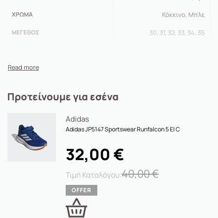
ΧΡΏΜΑ
Κόκκινο, Μπλε
ΜΈΓΕΘΟΣ
30, 31, 32, 33, 34, 35
Προτείνουμε για εσένα
Adidas
Adidas JP5147 Sportswear Runfalcon 5 El C
32,00
€
40,00
€