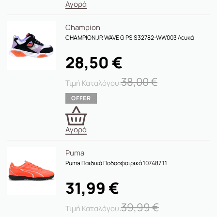
Αγορά
Champion
CHAMPION JR WAVE G PS S32782-WW003 Λευκά
28,50
€
38,00
€
Αγορά
Puma
Puma Παιδικά Ποδοσφαιρικά 107487 11
31,99
€
39,99
€