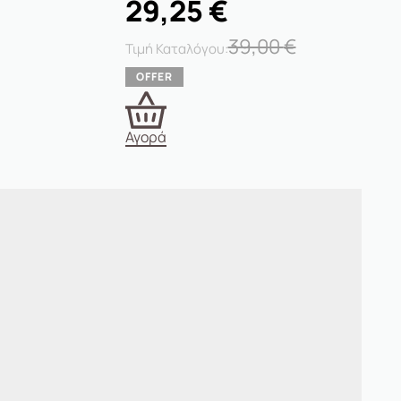
29,25
€
39,00
€
Αγορά