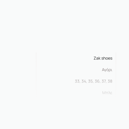
Zak shoes
Αγόρι
33, 34, 35, 36, 37, 38
Μπλε