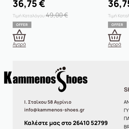
36,75
€
36,7
49,00
€
Αγορά
Αγορά
S
Ι. Σταϊκου 58 Αγρίνιο
Α
info@kammenos-shoes.gr
ΓΥ
ΠΑ
Καλέστε μας στο
26410
52799
B