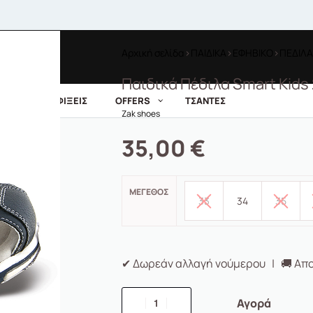
Αρχική σελίδα
›
ΠΑΙΔΙΚΑ
›
ΕΦΗΒΙΚΟ
›
ΠΕΔΙΛΑ
Παιδικά Πέδιλα Smart Kids
ΝΕΕΣ ΑΦΙΞΕΙΣ
OFFERS
ΤΣΑΝΤΕΣ
Zak shoes
35,00
€
ΜΈΓΕΘΟΣ
33
34
35
✔ Δωρεάν αλλαγή νούμερου | 🚚 Απο
Αγορά