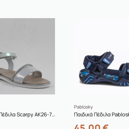
Pablosky
Παιδικά Πέδιλα Scarpy AK26-75 Ιριδίζον Λευκό
45,00
€