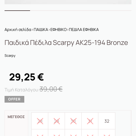
Αρχική σελίδα
›
ΠΑΙΔΙΚΑ
›
ΕΦΗΒΙΚΟ
›
ΠΕΔΙΛΑ ΕΦΗΒΙΚΑ
Παιδικά Πέδιλα Scarpy AK25-194 Bronze
Scarpy
29,25
€
39,00
€
ΜΈΓΕΘΟΣ
28
29
30
31
32