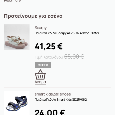
Προτείνουμε για εσένα
Scarpy
Παιδικά Πέδιλα Scarpy AK26-87 Ασπρο Glitter
41,25
€
55,00
€
Αγορά
smart kids
Zak shoes
Παιδικά Πέδιλα Smart Kids SD25/062
24,00
€