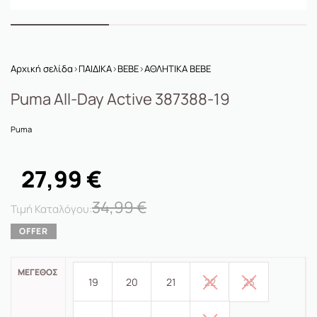
Αρχική σελίδα
›
ΠΑΙΔΙΚΑ
›
BEBE
›
ΑΘΛΗΤΙΚΑ BEBE
Puma All-Day Active 387388-19
Puma
27,99
€
34,99
€
ΜΈΓΕΘΟΣ
19
20
21
22
23