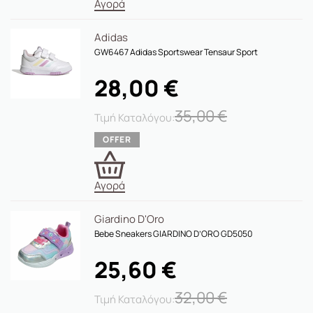
Αγορά
Adidas
GW6467 Adidas Sportswear Tensaur Sport
28,00
€
35,00
€
Αγορά
Giardino D'Oro
Bebe Sneakers GIARDINO D’ORO GD5050
25,60
€
32,00
€