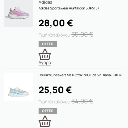
Adidas
Adidas Sportswear Runfalcon 5 JP5157
28,00
€
35,00
€
Αγορά
Παιδικά Sneakers Με Φωτάκια IQKids 52.Diana-190 Multi
25,50
€
34,00
€