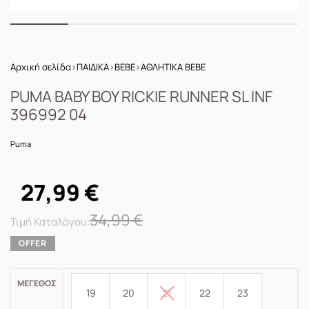
Αρχική σελίδα
›
ΠΑΙΔΙΚΑ
›
BEBE
›
ΑΘΛΗΤΙΚΑ BEBE
PUMA BABY BOY RICKIE RUNNER SL INF
396992 04
Puma
27,99
€
34,99
€
ΜΈΓΕΘΟΣ
19
20
21
22
23