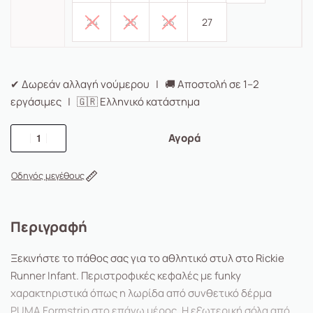
24
25
26
27
✔ Δωρεάν αλλαγή νούμερου | 🚚 Αποστολή σε 1–2
εργάσιμες | 🇬🇷 Ελληνικό κατάστημα
Αγορά
Οδηγός μεγέθους
Περιγραφή
Ξεκινήστε το πάθος σας για το αθλητικό στυλ στο Rickie
Runner Infant. Περιστροφικές κεφαλές με funky
χαρακτηριστικά όπως η λωρίδα από συνθετικό δέρμα
PUMA Formstrip στο επάνω μέρος. Η εξωτερική σόλα από