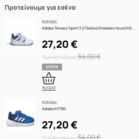
Προτείνουμε για εσένα
Adidas
Adidas Tensaur Sport 3.0 Παιδικά Sneakers Λευκά KI6508
27,20
€
34,00
€
Αγορά
Adidas
Adidas IH7780
27,20
€
34,00
€