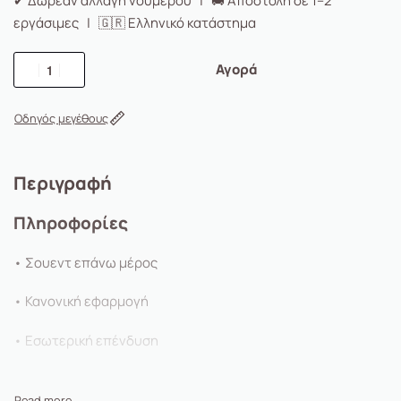
✔ Δωρεάν αλλαγή νούμερου | 🚚 Αποστολή σε 1–2
εργάσιμες | 🇬🇷 Ελληνικό κατάστημα
Αγορά
Οδηγός μεγέθους
Περιγραφή
Πληροφορίες
• Σουεντ επάνω μέρος
• Κανονική εφαρμογή
• Εσωτερική επένδυση
• SOFTFOAM+ που παρέχει απαλή απορρόφηση