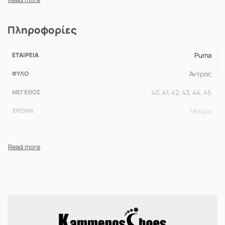
κραδασμών
• Δέσιμο με κορδόνια
Πληροφορίες
ΕΤΑΙΡΕΊΑ
Puma
ΦΎΛΟ
Άντρας
ΜΈΓΕΘΟΣ
40, 41, 42, 43, 44, 45
ΧΡΏΜΑ
Μαύρο