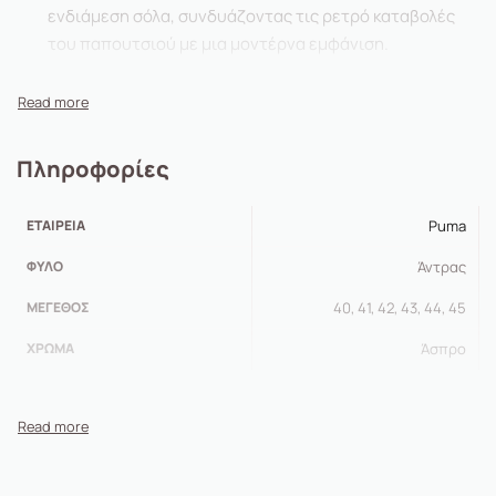
ενδιάμεση σόλα, συνδυάζοντας τις ρετρό καταβολές
του παπουτσιού με μια μοντέρνα εμφάνιση.
Πληροφορίες
ΕΤΑΙΡΕΊΑ
Puma
ΦΎΛΟ
Άντρας
ΜΈΓΕΘΟΣ
40, 41, 42, 43, 44, 45
ΧΡΏΜΑ
Άσπρο