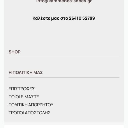
info@kammenos-shoes.gr
Καλέστε μας στο
26410
52799
SHOP
ΑΝΤΡΙΚΑ
Η ΠΟΛΙΤΙΚΗ ΜΑΣ
ΓΥΝΑΙΚΕΙΑ
ΠΑΙΔΙΚΑ
ΕΠΙΣΤΡΟΦΕΣ
BRANDS
ΠΟΙΟΙ ΕΙΜΑΣΤΕ
ΝΕΕΣ ΑΦΙΞΕΙΣ
ΠΟΛΙΤΙΚΗ ΑΠΟΡΡΗΤΟΥ
OFFERS
ΤΡΟΠΟΙ ΑΠΟΣΤΟΛΗΣ
ΤΣΑΝΤΕΣ