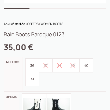
Αρχική σελίδα
›
OFFERS
›
WOMEN BOOTS
Rain Boots Baroque 0123
35,00
€
ΜΈΓΕΘΟΣ
36
37
38
39
40
41
ΧΡΏΜΑ