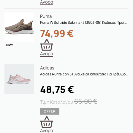
Αγορά
Puma
Puma W Softride Sabrina (313503-05) Κωδικός Προϊόντος:313503-05
74,99
€
NEW
Αγορά
Adidas
Adidas Runfalcon 5 Γυναικεία Παπούτσια Για Τρέξιμο Ie0528
48,75
€
65,00
€
Αγορά