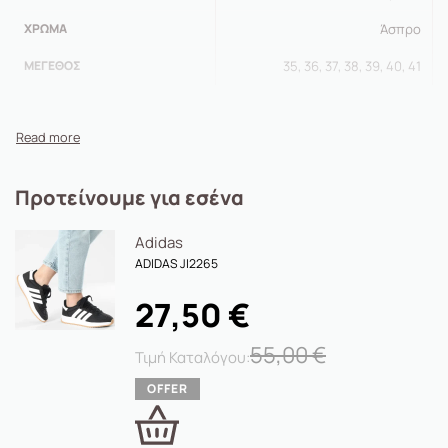
ΧΡΏΜΑ
Άσπρο
ΜΈΓΕΘΟΣ
35, 36, 37, 38, 39, 40, 41
Προτείνουμε για εσένα
Adidas
ADIDAS JI2265
27,50
€
55,00
€