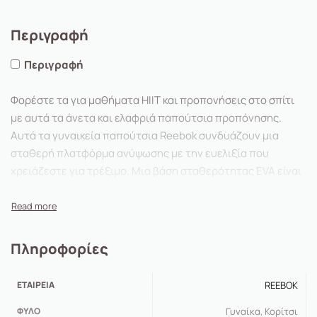
Περιγραφή
Περιγραφή
Φορέστε τα για μαθήματα HIIT και προπονήσεις στο σπίτι
με αυτά τα άνετα και ελαφριά παπούτσια προπόνησης.
Αυτά τα γυναικεία παπούτσια Reebok συνδυάζουν μια
σταθερή πλατφόρμα ανύψωσης με την ευελιξία που
χρειάζεστε για τρέξιμο. Μια βάση σταθερότητας EVA είναι
ελαφριά και υποστηρικτική.
Πλάτος:
Τυπικό
Υλικό επένδυσης:
Ύφασμα
Πληροφορίες
ΕΤΑΙΡΕΊΑ
REEBOK
ΦΎΛΟ
Γυναίκα, Κορίτσι