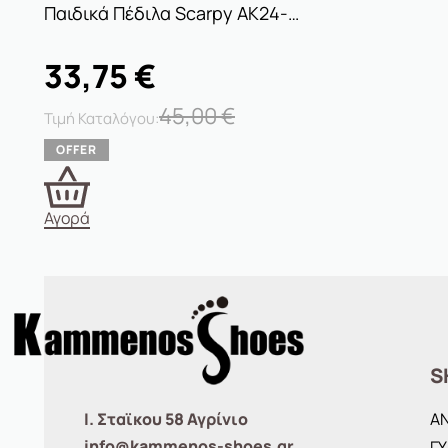
Παιδικά Πέδιλα Scarpy AK24-567 Χαλκός
33,75
€
45,00
€
Αγορά
S
Ι. Σταϊκου 58 Αγρίνιο
Α
info@kammenos-shoes.gr
ΓΥ