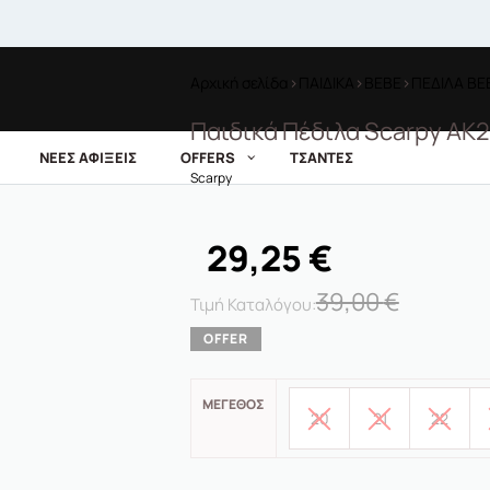
Αρχική σελίδα
›
ΠΑΙΔΙΚΑ
›
BEBE
›
ΠΕΔΙΛΑ BE
Παιδικά Πέδιλα Scarpy AK
ΝΕΕΣ ΑΦΙΞΕΙΣ
OFFERS
ΤΣΑΝΤΕΣ
Scarpy
29,25
€
39,00
€
ΜΈΓΕΘΟΣ
20
21
22