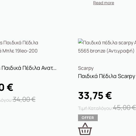
IQ Shoes Παιδικά Πέδιλα Ανατομικά Μπλε 19leo-200
Scarpy
50
€
33,75
€
34,00
€
45,00
€