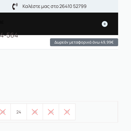
Καλέστε μας στο 26410 52799
BE
0
24-564
Δωρεάν μεταφορικά άνω 49,99€
23
24
25
26
27