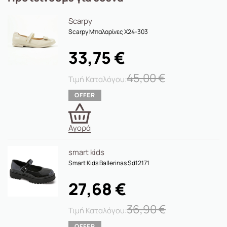
Scarpy
Scarpy Μπαλαρίνες X24-303
33,75
€
45,00
€
Αγορά
smart kids
Smart Kids Ballerinas Sd12171
27,68
€
36,90
€