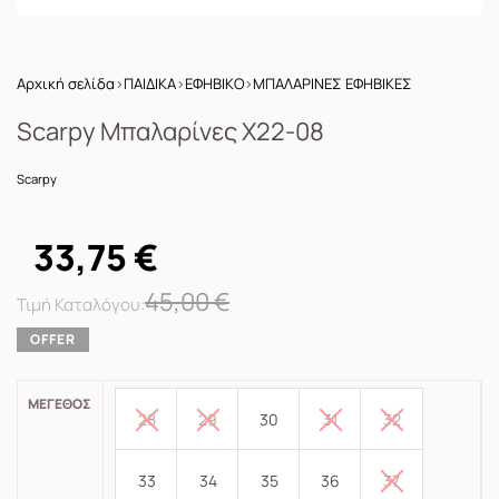
Αρχική σελίδα
›
ΠΑΙΔΙΚΑ
›
ΕΦΗΒΙΚΟ
›
ΜΠΑΛΑΡΙΝΕΣ ΕΦΗΒΙΚΕΣ
Scarpy Μπαλαρίνες X22-08
Scarpy
33,75
€
45,00
€
ΜΈΓΕΘΟΣ
28
29
30
31
32
33
34
35
36
37