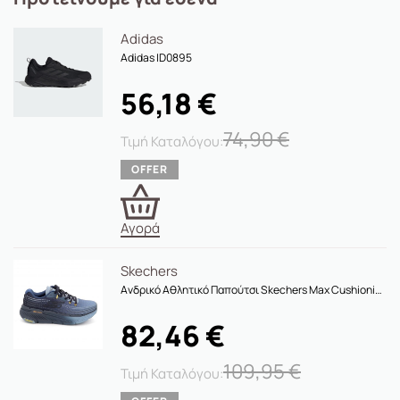
Adidas
Αdidas ID0895
56,18
€
74,90
€
Αγορά
Skechers
Ανδρικό Αθλητικό Παπούτσι Skechers Max Cushioning Premier 2.0 Χρώματος Μπλε 220835-NVY
82,46
€
109,95
€