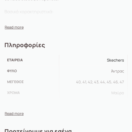
Βασικά χαρακτηριστικά:
Δέσιμο με κορδόνια
Εξωτερική σόλα με αυλακώσεις
Ενδιάμεση σόλα memory foam
Πληροφορίες
ΕΤΑΙΡΕΊΑ
Skechers
ΦΎΛΟ
Άντρας
ΜΈΓΕΘΟΣ
40, 41, 42, 43, 44, 45, 46, 47
ΧΡΏΜΑ
Μαύρο
Προτείνουμε για εσένα