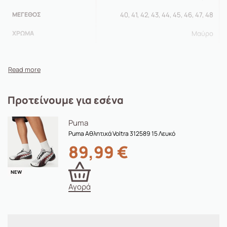
μπροστά
ΜΈΓΕΘΟΣ
40, 41, 42, 43, 44, 45, 46, 47, 48
Ευέλικτη εξωτερική σόλα πρόσφυσης
Λεπτομέρεια λογότυπου
Skechers®
ΧΡΏΜΑ
Μαύρο
Προτείνουμε για εσένα
Puma
Puma Αθλητικά Voltra 312589 15 Λευκό
89,99
€
NEW
Αγορά