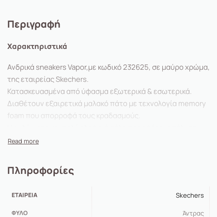
Περιγραφή
Χαρακτηριστικά
Ανδρικά sneakers Vapor,με κωδικό 232625, σε μαύρο χρώμα,
της εταιρείας Skechers.
Κατασκευασμένα από ύφασμα εξωτερικά & εσωτερικά.
Διαθέτουν εξαιρετικά μαλακό πάτο με τεχνολογία memory
foam που απορροφά τους κραδασμούς.
Η ευλύγιστη και πολύ ελαφριά σόλα προσφέρει απόλυτη
άνεση όλη την ημέρα.
Εξαιρετικά ελαφρύ μαξιλάρι
Vapor Foam™
Πληροφορίες
Αναπαυτική εσωτερική σόλα
Skechers Air-Cooled
Memory Foam®
ΕΤΑΙΡΕΊΑ
Skechers
Κατασκευασμένο από
100% vegan υλικά
Πλεκτό και συνθετικό επάνω μέρος με κορδόνι
ΦΎΛΟ
Άντρας