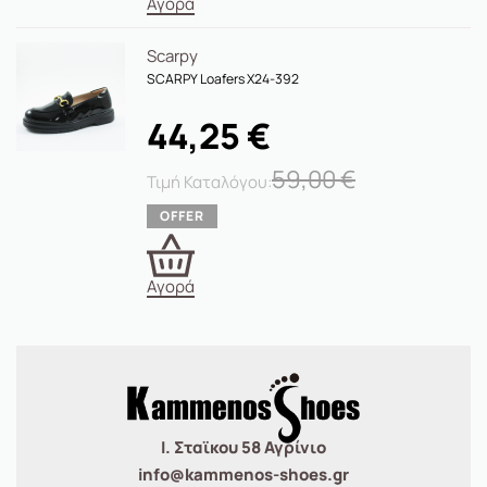
Αγορά
Scarpy
SCARPY Loafers X24-392
44,25
€
59,00
€
Αγορά
Ι. Σταϊκου 58 Αγρίνιο
info@kammenos-shoes.gr