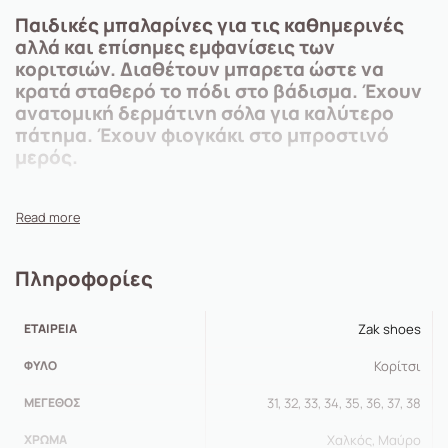
Παιδικές μπαλαρίνες για τις καθημερινές
αλλά και επίσημες εμφανίσεις των
κοριτσιών. Διαθέτουν μπαρετα ώστε να
κρατά σταθερό το πόδι στο βάδισμα. Έχουν
ανατομική δερμάτινη σόλα για καλύτερο
πάτημα. Έχουν φιογκάκι στο μπροστινό
μερός.
Πληροφορίες
ΕΤΑΙΡΕΊΑ
Zak shoes
ΦΎΛΟ
Κορίτσι
ΜΈΓΕΘΟΣ
31, 32, 33, 34, 35, 36, 37, 38
ΧΡΏΜΑ
Χαλκός, Μαύρο