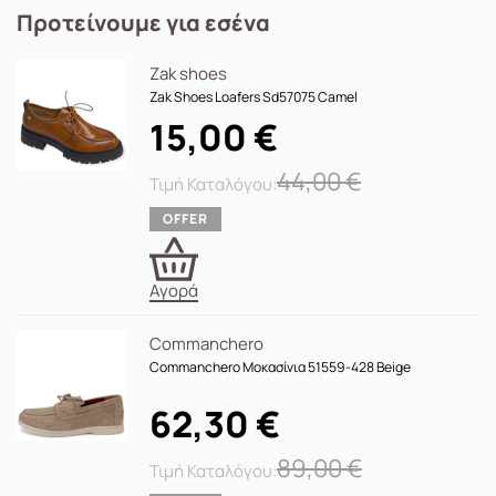
Προτείνουμε για εσένα
Zak shoes
Zak Shoes Loafers Sd57075 Camel
15,00
€
44,00
€
Αγορά
Commanchero
Commanchero Μοκασίνια 51559-428 Beige
62,30
€
89,00
€