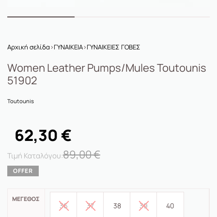
Αρχική σελίδα
›
ΓΥΝΑΙΚΕΙΑ
›
ΓΥΝΑΙΚΕΙΕΣ ΓΟΒΕΣ
Women Leather Pumps/mules Toutounis
51902
Toutounis
62,30
€
89,00
€
ΜΈΓΕΘΟΣ
36
37
38
39
40