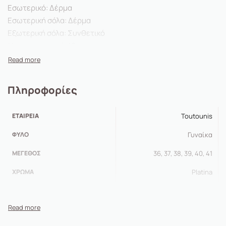
Εσωτερικό: Δέρμα
Εσωτερική σόλα: Δέρμα
Εξωτερική σόλα: Συνθετικό
Ύψος τακουνιού: 10 εκ.
Φόρμα : Κανονική προς στενή
Πληροφορίες
ΕΤΑΙΡΕΊΑ
Toutounis
ΦΎΛΟ
Γυναίκα
ΜΈΓΕΘΟΣ
36, 37, 38, 39, 40, 41
ΧΡΏΜΑ
Platina