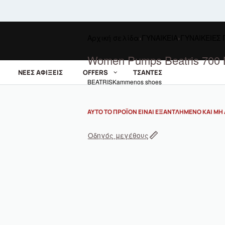
Αρχική σελίδα
›
ΓΥΝΑΙΚΕΙΑ
›
ΓΥΝΑΙΚΕΙΕΣ
Women Pumps Beatris 700 
ΝΕΕΣ ΑΦΙΞΕΙΣ
OFFERS
ΤΣΑΝΤΕΣ
BEATRIS
Kammenos shoes
ΑΥΤΌ ΤΟ ΠΡΟΪΌΝ ΕΊΝΑΙ ΕΞΑΝΤΛΗΜΈΝΟ ΚΑΙ ΜΗ 
Οδηγός μεγέθους