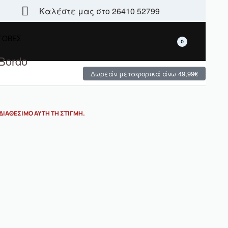
Καλέστε μας στο 26410 52799
Τεράστια γκάμα - μεγάλες χειμερινές προσφορές
 ΓΟΒΕΣ
0
Bordo
Δωρεάν μεταφορικά άνω 49,99€
ΔΙΑΘΈΣΙΜΟ ΑΥΤΉ ΤΗ ΣΤΙΓΜΉ.