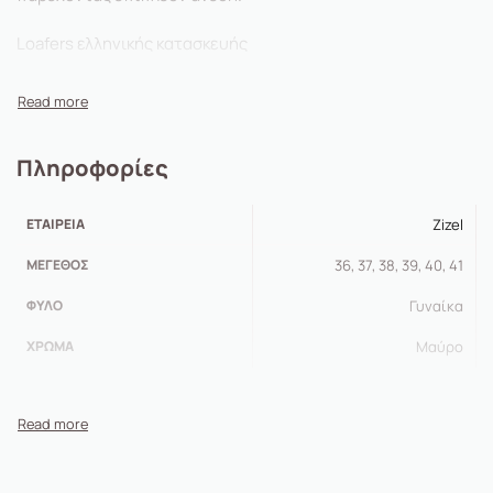
Loafers ελληνικής κατασκευής
Σόλα από λάστιχο
Δερμάτινο πατάκι εσωτερικά
Πληροφορίες
Πολύ μαλακά
ΕΤΑΙΡΕΊΑ
Zizel
ΜΈΓΕΘΟΣ
36, 37, 38, 39, 40, 41
ΦΎΛΟ
Γυναίκα
ΧΡΏΜΑ
Μαύρο