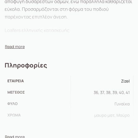
αποφυγή δυσάρεστων οσμών, ενώ παράλληλα καθαρίζεται
εύκολα. Προσαρμόζονται στη φόρμα του ποδιού
παρέχοντας επιπλέον άνεση.
Loafers ελληνικής κατασκευής
Σόλα από λάστιχο
Δερμάτινο πατάκι εσωτερικά
Πληροφορίες
Πολύ μαλακά
ΕΤΑΙΡΕΊΑ
Zizel
ΜΈΓΕΘΟΣ
36, 37, 38, 39, 40, 41
ΦΎΛΟ
Γυναίκα
ΧΡΏΜΑ
μαυρο ματ, Μαύρο