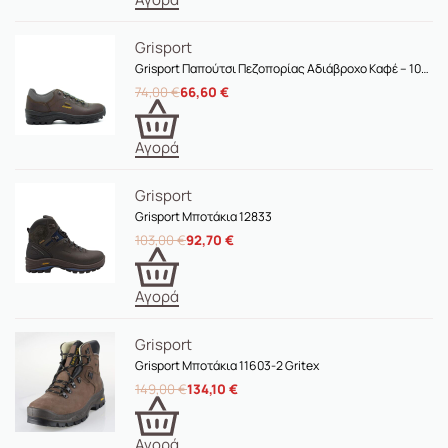
Grisport
Grisport Παπούτσι Πεζοπορίας Αδιάβροχο Καφέ – 10268-BROWN
74,00
€
66,60
€
Αγορά
Grisport
Grisport Μποτάκια 12833
103,00
€
92,70
€
Αγορά
Grisport
Grisport Μποτάκια 11603-2 Gritex
149,00
€
134,10
€
Αγορά