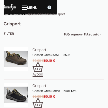
0
Αρχική σελίδα
›
Προϊόν Εταιρεία
›
Grisport
Grisport
FILTER
Ταξινόμηση: Τελευταία
Grisport
Grisport Gritex ΚΑΦΕ– ​15505
89,00
€
80,10
€
Αγορά
Grisport
Grisport Gritex Μπλε – ​15501-SV8
89,00
€
80,10
€