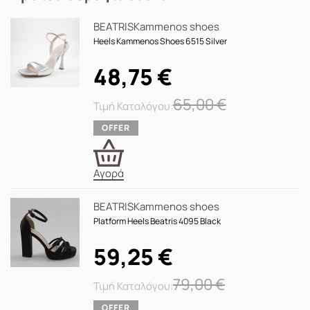
BEATRIS
Kammenos shoes
Ηeels Kammenos Shoes 6515 Silver
48,75
€
65,00
€
Αγορά
BEATRIS
Kammenos shoes
Platform Heels Beatris 4095 Black
59,25
€
79,00
€