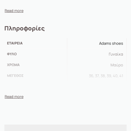
Πληροφορίες
ΕΤΑΙΡΕΊΑ
Adams shoes
ΦΎΛΟ
Γυναίκα
ΧΡΏΜΑ
Μαύρο
ΜΈΓΕΘΟΣ
36, 37, 38, 39, 40, 41